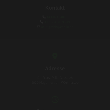
Kontakt
+43 463 54019

+43 664 3429 749

acut.gmbh@chello.at


Adresse
Dr.-Franz-Palla-Gasse 28
9020 Klagenfurt am Wörthersee
