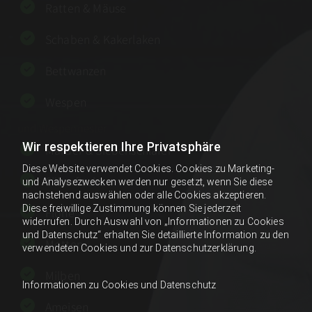
Ratten & Mäuse
Schaben & Kakerlaken
Bettwanzen
Wespen
und Wespennester
Wir respektieren Ihre Privatsphäre
Marder & Siebenschläfer
Diese Website verwendet Cookies. Cookies zu Marketing-
Silberfische
und Analysezwecken werden nur gesetzt, wenn Sie diese
nachstehend auswählen oder alle Cookies akzeptieren.
Diese freiwillige Zustimmung können Sie jederzeit
Flöhe
widerrufen. Durch Auswahl von „Informationen zu Cookies
und Datenschutz“ erhalten Sie detaillierte Information zu den
Motten
verwendeten Cookies und zur Datenschutzerklärung.
Milben
Informationen zu Cookies und Datenschutz
Ameisen